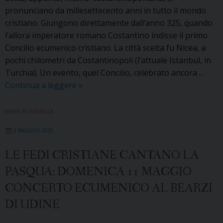
e
pronunciano da millesettecento anni in tutto il mondo
nella
cristiano. Giungono direttamente dall’anno 325, quando
Chiesa
l’allora imperatore romano Costantino indisse il primo
Concilio ecumenico cristiano. La città scelta fu Nicea, a
pochi chilometri da Costantinopoli (l’attuale Istanbul, in
Turchia). Un evento, quel Concilio, celebrato ancora …
A
Continua a leggere
»
Udine
il
NEWS IN EVIDENZA
20
2 MAGGIO 2025
maggio
un
LE FEDI CRISTIANE CANTANO LA
convegno
PASQUA: DOMENICA 11 MAGGIO
ecumenico
celebra
CONCERTO ECUMENICO AL BEARZI
i
DI UDINE
1700
anni