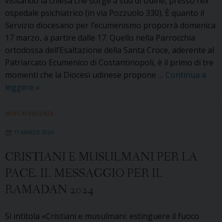
visitando la chiesa che sorge a sud di Udine, presso l’ex
ospedale psichiatrico (in via Pozzuolo 330). È quanto il
Servizio diocesano per l’ecumenismo proporrà domenica
17 marzo, a partire dalle 17. Quello nella Parrocchia
ortodossa dell’Esaltazione della Santa Croce, aderente al
Patriarcato Ecumenico di Costantinopoli, è il primo di tre
momenti che la Diocesi udinese propone …
Continua a
Conoscere
leggere
»
la
fede
NEWS IN EVIDENZA
cristiana
11 MARZO 2024
ortodossa.
Domenica
CRISTIANI E MUSULMANI PER LA
17
PACE. IL MESSAGGIO PER IL
marzo
incontro
RAMADAN 2024
a
Udine
Si intitola «Cristiani e musulmani: estinguere il fuoco