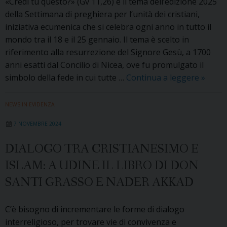
«Credi tu questo?» (Gv 11,26) è il tema dell’edizione 2025
al
della Settimana di preghiera per l’unità dei cristiani,
Bearzi
iniziativa ecumenica che si celebra ogni anno in tutto il
di
mondo tra il 18 e il 25 gennaio. Il tema è scelto in
Udine
riferimento alla resurrezione del Signore Gesù, a 1700
anni esatti dal Concilio di Nicea, ove fu promulgato il
«Credi
simbolo della fede in cui tutte …
Continua a leggere
»
tu
questo
NEWS IN EVIDENZA
Per
7 NOVEMBRE 2024
una
settim
DIALOGO TRA CRISTIANESIMO E
i
ISLAM: A UDINE IL LIBRO DI DON
cristia
uniti
SANTI GRASSO E NADER AKKAD
in
preghi
C’è bisogno di incrementare le forme di dialogo
interreligioso, per trovare vie di convivenza e