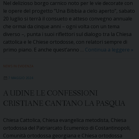
Nel delizioso borgo carnico noto per le vie decorate con
Grasso
le opere del progetto “Una Bibbia a cielo aperto”, sabato
e
20 luglio si terrà il consueto e atteso convegno annuale
Nader
che ormai da cinque anni – ogni volta con un tema
Akkad
diverso –, punta i suoi riflettori sul dialogo tra la Chiesa
cattolica e le Chiese ortodosse, con relatori sempre di
A
primo piano. E anche quest’anno …
Continua a leggere
»
Cer
il
NEWS IN EVIDENZA
co
7 MAGGIO 2024
«La
pre
A UDINE LE CONFESSIONI
sor
CRISTIANE CANTANO LA PASQUA
di
uni
e
Chiesa Cattolica, Chiesa evangelica metodista, Chiesa
pac
ortodossa del Patriarcato Ecumenico di Costantinopoli,
e
Comunità ortodossa georgiana e Chiesa ortodossa