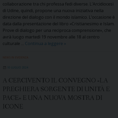
collaborazione tra chi professa fedi diverse. L’Arcidiocesi
di Udine, quindi, propone una nuova iniziativa nella
direzione del dialogo con il mondo islamico. L’occasione è
data dalla presentazione del libro «Cristianesimo e Islam.
Prove di dialogo per una reciproca comprensione», che
avrà luogo martedì 19 novembre alle 18 al centro
Dialogo
culturale …
Continua a leggere
»
tra
cristianesimo
NEWS IN EVIDENZA
e
10 LUGLIO 2024
islam:
a
A CERCIVENTO IL CONVEGNO «LA
Udine
PREGHIERA SORGENTE DI UNITÀ E
il
libro
PACE» E UNA NUOVA MOSTRA DI
di
ICONE
don
Santi