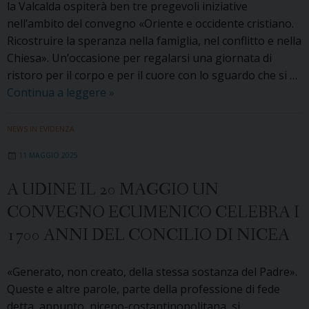
la Valcalda ospiterà ben tre pregevoli iniziative
nell’ambito del convegno «Oriente e occidente cristiano.
Ricostruire la speranza nella famiglia, nel conflitto e nella
Chiesa». Un’occasione per regalarsi una giornata di
ristoro per il corpo e per il cuore con lo sguardo che si …
A
Continua a leggere
»
Cercivento
nuova
NEWS IN EVIDENZA
edizione
11 MAGGIO 2025
del
convegno
A UDINE IL 20 MAGGIO UN
ecumenico.
CONVEGNO ECUMENICO CELEBRA I
Al
centro
1700 ANNI DEL CONCILIO DI NICEA
la
speranza
«Generato, non creato, della stessa sostanza del Padre».
nella
Queste e altre parole, parte della professione di fede
famiglia
detta, appunto, niceno-costantinopolitana, si