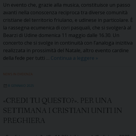
Un evento che, grazie alla musica, constituisce un passo
del
avanti nella conoscenza reciproca tra diverse comunità
Concilio
cristiane del territorio friulano, e udinese in particolare. È
di
la rassegna ecumenica di cori pasquali, che si svolgerà al
Nicea
Bearzi di Udine domenica 11 maggio dalle 16.30. Un
concerto che si svolge in continuità con l’analoga inizitiva
realizzata in prossimità del Natale, altro evento cardine
Le
della fede per tutti …
Continua a leggere
»
fedi
cristiane
NEWS IN EVIDENZA
cantano
8 GENNAIO 2025
la
Pasqua:
«CREDI TU QUESTO?». PER UNA
domenica
SETTIMANA I CRISTIANI UNITI IN
11
maggio
PREGHIERA
concerto
ecumenico