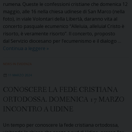
un
rumena. Queste le confessioni cristiane che domenica 12
nu
maggio, alle 16 nella chiesa udinese di San Marco (nella
mos
foto), in viale Volontari della Libertà, daranno vita al
di
concerto pasquale ecumenico “Alleluia, alleluia! Cristo è
ico
risorto, è veramente risorto”. Il concerto, proposto
dal Servizio diocesano per l’ecumenismo e il dialogo …
A
Continua a leggere
»
Udine
le
NEWS IN EVIDENZA
confessioni
11 MARZO 2024
cristiane
cantano
CONOSCERE LA FEDE CRISTIANA
la
ORTODOSSA. DOMENICA 17 MARZO
Pasqua
INCONTRO A UDINE
Un tempo per conoscere la fede cristiana ortodossa,