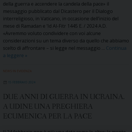
della guerra e accendere la candela della pace» il
messaggio pubblicato dal Dicastero per il Dialogo
interreligioso, in Vaticano, in occasione dell’inizio del
mese di Ramadan e ‘Id Al-Fitr 1445 E. / 2024 A.D.
«Avremmo voluto condividere con voi alcune
considerazioni su un tema diverso da quello che abbiamo
scelto di affrontare – si legge nel messaggio …
Continua
Cristiani
a leggere
»
e
musulmani
NEWS IN EVIDENZA
per
15 FEBBRAIO 2024
la
pace.
DUE ANNI DI GUERRA IN UCRAINA.
Il
A UDINE UNA PREGHIERA
Messaggio
per
ECUMENICA PER LA PACE
il
Ramadan
Il 24 febbraio non è più una data come le altre: la mente