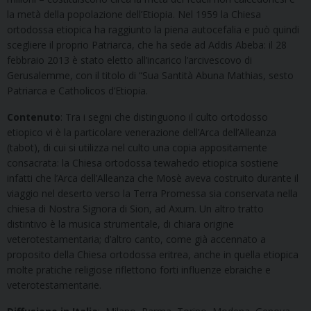
la metà della popolazione dell’Etiopia. Nel 1959 la Chiesa
ortodossa etiopica ha raggiunto la piena autocefalia e può quindi
scegliere il proprio Patriarca, che ha sede ad Addis Abeba: il 28
febbraio 2013 è stato eletto all’incarico l’arcivescovo di
Gerusalemme, con il titolo di “Sua Santità Abuna Mathias, sesto
Patriarca e Catholicos d’Etiopia.
Contenuto
: Tra i segni che distinguono il culto ortodosso
etiopico vi è la particolare venerazione dell’Arca dell’Alleanza
(tabot), di cui si utilizza nel culto una copia appositamente
consacrata: la Chiesa ortodossa tewahedo etiopica sostiene
infatti che l’Arca dell’Alleanza che Mosè aveva costruito durante il
viaggio nel deserto verso la Terra Promessa sia conservata nella
chiesa di Nostra Signora di Sion, ad Axum. Un altro tratto
distintivo è la musica strumentale, di chiara origine
veterotestamentaria; d’altro canto, come già accennato a
proposito della Chiesa ortodossa eritrea, anche in quella etiopica
molte pratiche religiose riflettono forti influenze ebraiche e
veterotestamentarie.