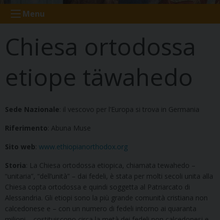
Menu
Chiesa ortodossa
etiope täwahedo
Sede Nazionale
: il vescovo per l’Europa si trova in Germania
Riferimento
: Abuna Muse
Sito web
:
www.ethiopianorthodox.org
Storia
: La Chiesa ortodossa etiopica, chiamata tewahedo –
“unitaria”, “dell’unità” – dai fedeli, è stata per molti secoli unita alla
Chiesa copta ortodossa e quindi soggetta al Patriarcato di
Alessandria. Gli etiopi sono la più grande comunità cristiana non
calcedonese e – con un numero di fedeli intorno ai quaranta
milioni – costituiscono circa la metà dei fedeli non calcedonesi e