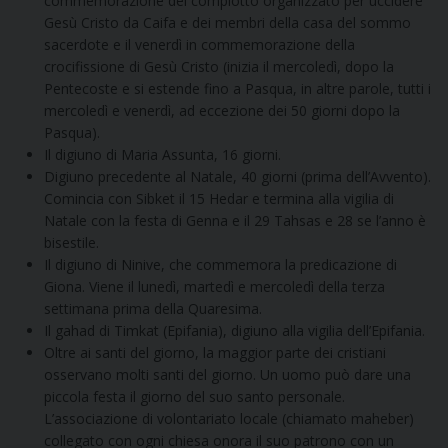
commemorazione del complotto organizzato per uccidere
Gesù Cristo da Caifa e dei membri della casa del sommo
sacerdote e il venerdì in commemorazione della
crocifissione di Gesù Cristo (inizia il mercoledì, dopo la
Pentecoste e si estende fino a Pasqua, in altre parole, tutti i
mercoledì e venerdì, ad eccezione dei 50 giorni dopo la
Pasqua).
Il digiuno di Maria Assunta, 16 giorni.
Digiuno precedente al Natale, 40 giorni (prima dell’Avvento).
Comincia con Sibket il 15 Hedar e termina alla vigilia di
Natale con la festa di Genna e il 29 Tahsas e 28 se l’anno è
bisestile.
Il digiuno di Ninive, che commemora la predicazione di
Giona. Viene il lunedì, martedì e mercoledì della terza
settimana prima della Quaresima.
Il gahad di Timkat (Epifania), digiuno alla vigilia dell’Epifania.
Oltre ai santi del giorno, la maggior parte dei cristiani
osservano molti santi del giorno. Un uomo può dare una
piccola festa il giorno del suo santo personale.
L’associazione di volontariato locale (chiamato maheber)
collegato con ogni chiesa onora il suo patrono con un