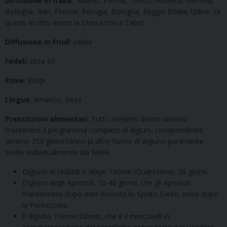
Diffusione in Italia
: Milano, Parma, Torino, Modena, Genova,
Bologna, Bari, Firenze, Perugia, Bologna, Reggio Emilia, Udine. Di
questi, in otto esiste la Chiesa con il Tabot.
Diffusione in Friuli
: Udine
Fedeli
: circa 60
Etnie
: Etiopi
Lingue
: Amarico, Geez
Prescrizioni alimentari
: Tutti i credenti devoti devono
mantenere il programma completo di digiuni, comprendente
almeno 250 giorni l’anno pi altre forme di digiuno puramente
scelte individualmente dai fedeli:
Digiuno di Hudadi o Abiye Tsome (Quaresima), 56 giorni.
Digiuno degli Apostoli, 10-40 giorni, che gli Apostoli
mantennero dopo aver ricevuto lo Spirito Santo. Inizia dopo
la Pentecoste.
Il digiuno Tsome Dihnet, che è il mercoledì in