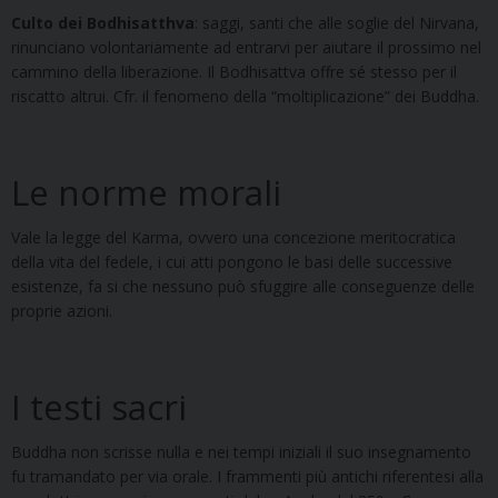
Culto dei Bodhisatthva
: saggi, santi che alle soglie del Nirvana,
rinunciano volontariamente ad entrarvi per aiutare il prossimo nel
cammino della liberazione. Il Bodhisattva offre sé stesso per il
riscatto altrui. Cfr. il fenomeno della “moltiplicazione” dei Buddha.
Le norme morali
Vale la legge del Karma, ovvero una concezione meritocratica
della vita del fedele, i cui atti pongono le basi delle successive
esistenze, fa si che nessuno può sfuggire alle conseguenze delle
proprie azioni.
I testi sacri
Buddha non scrisse nulla e nei tempi iniziali il suo insegnamento
fu tramandato per via orale. I frammenti più antichi riferentesi alla