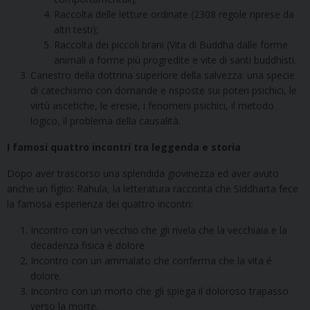
Raccolta delle letture ordinate (2308 regole riprese da
altri testi);
Raccolta dei piccoli brani (Vita di Buddha dalle forme
animali a forme più progredite e vite di santi buddhisti.
Canestro della dottrina superiore della salvezza: una specie
di catechismo con domande e risposte sui poteri psichici, le
virtù ascetiche, le eresie, i fenomeni psichici, il metodo
logico, il problema della causalità.
I famosi quattro incontri tra leggenda e storia
Dopo aver trascorso una splendida giovinezza ed aver avuto
anche un figlio: Rahula, la letteratura racconta che Siddharta fece
la famosa esperienza dei quattro incontri:
Incontro con un vecchio che gli rivela che la vecchiaia e la
decadenza fisica è dolore
Incontro con un ammalato che conferma che la vita é
dolore.
Incontro con un morto che gli spiega il doloroso trapasso
verso la morte.