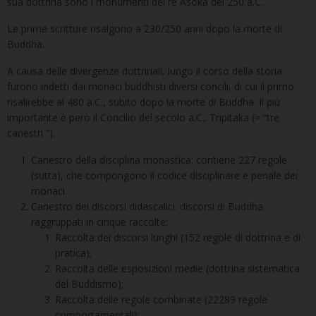
sua dottrina sono i monumenti del re Asoka del 250 a.C.
Le prime scritture risalgono a 230/250 anni dopo la morte di
Buddha.
A causa delle divergenze dottrinali, lungo il corso della storia
furono indetti dai monaci buddhisti diversi concili, di cui il primo
risalirebbe al 480 a.C., subito dopo la morte di Buddha. Il più
importante è però il Concilio del secolo a.C.: Tripitaka (= “tre
canestri “).
Canestro della disciplina monastica: contiene 227 regole
(sutta), che compongono il codice disciplinare e penale dei
monaci.
Canestro dei discorsi didascalici: discorsi di Buddha
raggruppati in cinque raccolte:
Raccolta dei discorsi lunghi (152 regole di dottrina e di
pratica);
Raccolta delle esposizioni medie (dottrina sistematica
del Buddismo);
Raccolta delle regole combinate (22289 regole
comportamentali);