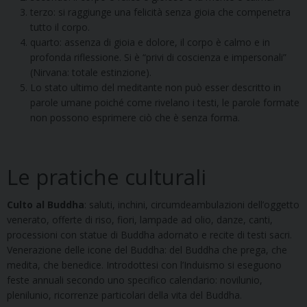
terzo: si raggiunge una felicità senza gioia che compenetra
tutto il corpo.
quarto: assenza di gioia e dolore, il corpo è calmo e in
profonda riflessione. Si è “privi di coscienza e impersonali”
(Nirvana: totale estinzione).
Lo stato ultimo del meditante non può esser descritto in
parole umane poiché come rivelano i testi, le parole formate
non possono esprimere ciò che è senza forma.
Le pratiche culturali
Culto al Buddha
: saluti, inchini, circumdeambulazioni dell’oggetto
venerato, offerte di riso, fiori, lampade ad olio, danze, canti,
processioni con statue di Buddha adornato e recite di testi sacri.
Venerazione delle icone del Buddha: del Buddha che prega, che
medita, che benedice. Introdottesi con l’Induismo si eseguono
feste annuali secondo uno specifico calendario: novilunio,
plenilunio, ricorrenze particolari della vita del Buddha.