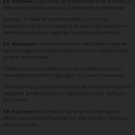
Il B. Hinayana
è il più fedele agli insegnamenti diretti di Buddha e
della prima comunità monastica. È detto anche B. meridionale.
Il monaco è l’ideale del perfetto buddhista, che con la
meditazione e le tecniche annulla in sé stesso ogni desiderio per
divenire Arhat (santo) e raggiunge la perfetta pace interiore.
Il B. Mahayana
è una reinterpretazione del Buddismo originale
con una congiunzione delle precedenti tradizioni dell’India. È detto
anche B. settentrionale.
L’obiettivo è divenire Bodhisattva (sulla via dell’illuminazione),
meta alla portata di tutti raggiungibile con una vita caritatevole.
Il B. Mahayana compie la divinizzazione del Buddha con l’opera di
Nagarjuna, grande pensatore e organizzatore del B. Mahayana
del II secolo.
Il B. Vajarayana
è chiamato la “via breve, via facile” giacché
afferma l’automatica efficacia del rito, delle formule e del sesso
come liberazione.