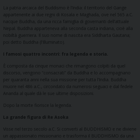
La patria arcaica del Buddismo è l’India: il territorio del Gange
appartenente ai due regni di Kosala e Maghada, ove nel 565 a.C.
nacque Buddha, da una ricca famiglia di governanti dell’attuale
Nepal. Buddha apparteneva alla seconda casta indiana, cioè alla
nobiltà guerriera. Il suo nome di nascita era Siddharta Gautana;
poi detto Buddha (l’Illuminato).
I famosi quattro incontri: fra legenda e storia.
È composta da cinque monaci che rimangono colpiti da quel
discorso, vengono “consacrati” da Buddha e lo accompagnano
per quaranta anni nella sua missione per tutta l’India. Buddha
muore nel 486 a.C., circondato da numerosi seguaci e dal fedele
Ananda al quale dà le sue ultime disposizioni.
Dopo la morte fiorisce la legenda.
La grande figura di Re Asoka
Visse nel terzo secolo a.C. Si converti al BUDDHISMO e ne diviene
un appassionato missionario e trasforma il BUDDHISMO da una