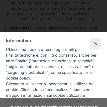
che, uscite da esperienze religiose, pseudoreligiose,
spiritualistiche o magiche, sono alla ricerca della verità;
promuovendo ogni altra attività che venga ritenuta
opportuna nell’ambito delle proprie finalità istituzionali.
Lo Statuto del GRIS
è stato approvato il 25 settembre 1990
dalla Conferenza Episcopale Italiana.
Informativa
La sede nazionale del GRIS è in via del Monte 5 – 40126 Bologna,
Italia. Tel.: 051 260011
Utilizziamo cookie o tecnologie simili per
finalità tecniche e, con il tuo consenso, anche per
altre finalità ("interazioni e funzionalità semplici",
Per approfondire:
"miglioramento dell'esperienza", "misurazione" e
"targeting e pubblicità") come specificato nella
Sito web del GRIS nazionale:
www.gris.org
cookie policy.
Cliccando su "accetta" acconsenti all'utilizzo dei
cookie. Cliccando su "personalizza" puoi avere
maggiori informazioni sui cookie utilizzati e
Copyright © Arcidiocesi di Udine
personalizzare le tue preferenze. Cliccando su
2017
"rifiuta" o chiudendo questa informativa proseguirai
Questo sito fa uso dei cookie soltanto per facilitare la